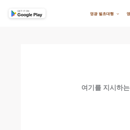
콘
텐
GET IT ON
영광 벌초대행
영
Google Play
츠
로
건
너
뛰
기
여기를 지시하는 