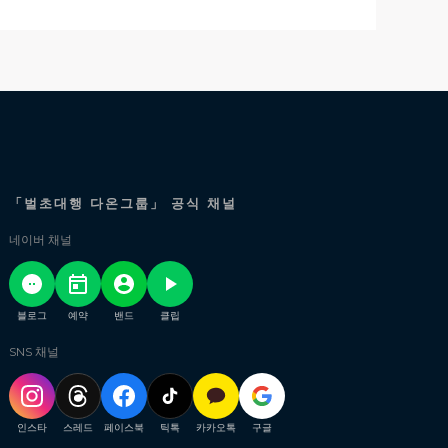
「벌초대행 다온그룹」 공식 채널
네이버 채널
블로그
예약
밴드
클립
SNS 채널
인스타
스레드
페이스북
틱톡
카카오톡
구글