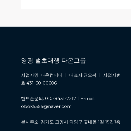
영광 벌초대행 다온그룹
사업자명: 다온컴퍼니 ㅣ 대표자:권오복 ㅣ 사업자번
호:431-60-00606
핸드폰문의: 010-8431-7217ㅣE-mail:
obok5555@naver.com
본사주소: 경기도 고양시 덕양구 꽃내음 1길 152, 1층